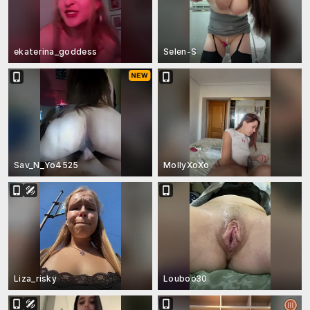
ekaterina_goddess
Selen-S
Sav_N_Yo4525
MollyXoXo
Liza_risky
Louboo30