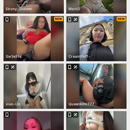
Ebony_Queeen
MariiD
Sw3e3ts
CreamPuff-
xiao-Lin
Queenkimi777