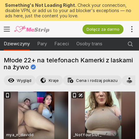
Something's Not Loading Right.
Check your connection,
disable VPN, or add us to your ad blocker's exceptions — no
ads here, just the content you love.
Dołącz za darmo
Dziewczyny
Pary
Faceci
Osoby trans
Młode 22+ na telefonach Kamerki z laskami
na
żywo
Wygląd
Kraje
Cena i rodzaj pokazu
C
mya_n_davidd
_NotYourSlut_