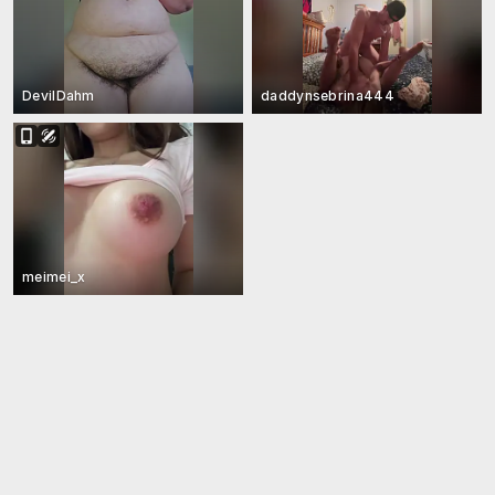
DevilDahm
daddynsebrina444
meimei_x