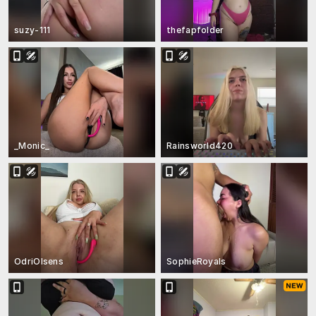
suzy-111
thefapfolder
_Monic_
Rainsworld420
OdriOlsens
SophieRoyals