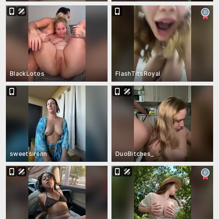
BlackLotos
FlashTitsRoyal
sweetsirenn
DuoBitches_