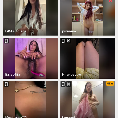
LilMisIndianx
pinnnnnk
lia_sofiia
Nira-baobei
MystiqueXXX
Lunabelle_