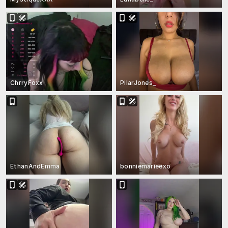
ChrryFoxx
PilarJones_
EthanAndEmma
bonniemarieexo