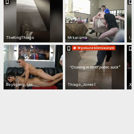
TheKingThiago
Mrkarizma
I_
W pokazie biletowanym
“
Cruising in toilet public suck
”
Boysgang_sex
Thiago_Jones1
Xa