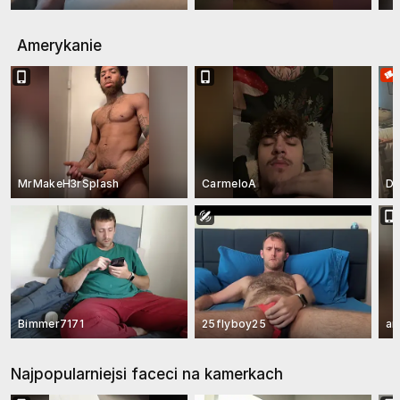
Amerykanie
MrMakeH3rSplash
CarmeloA
Dy
Bimmer7171
25flyboy25
an
Najpopularniejsi faceci na kamerkach