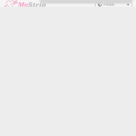
Polski
DOKUMENTY I
PRACUJ Z NAMI
BEZPIECZEŃSTWO
Zostań modelem
Polityka prywatności
Rejestracja dla studia
Regulamin
Program partnerski Webcam
Polityka DMCA
Polityka cookies
Przewodnik po blokadzie
rodzicielskiej
Pomoc w walce z niewolnictwem
POMOC
&
WSPARCIE
Wsparcie i FAQ