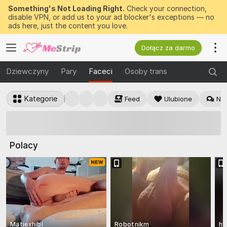
Something's Not Loading Right.
Check your connection,
disable VPN, or add us to your ad blocker's exceptions — no
ads here, just the content you love.
Dołącz za darmo
Dziewczyny
Pary
Faceci
Osoby trans
Kategorie
Feed
Ulubione
Na
Do wygrania teraz
50 DARMOWYCH
żetonów
Polacy
Matiexhibi
Robotnikm
hw